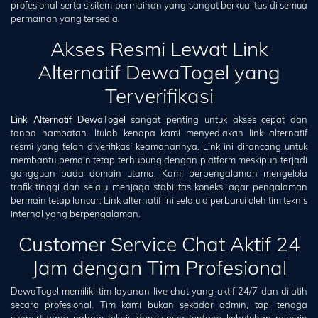
profesional serta sisitem permainan yang sangat berkualitas di semua
permainan yang tersedia.
Akses Resmi Lewat Link
Alternatif DewaTogel yang
Terverifikasi
Link Alternatif DewaTogel
sangat penting untuk akses cepat dan
tanpa hambatan. Itulah kenapa kami menyediakan link alternatif
resmi yang telah diverifikasi keamanannya. Link ini dirancang untuk
membantu pemain tetap terhubung dengan platform meskipun terjadi
gangguan pada domain utama. Kami berpengalaman mengelola
trafik tinggi dan selalu menjaga stabilitas koneksi agar pengalaman
bermain tetap lancar. Link alternatif ini selalu diperbarui oleh tim teknis
internal yang berpengalaman.
Customer Service Chat Aktif 24
Jam dengan Tim Profesional
DewaTogel memiliki tim layanan live chat yang aktif 24/7 dan dilatih
secara profesional. Tim kami bukan sekadar admin, tapi tenaga
support yang paham teknis dan semua tentang kebutuhan pemain