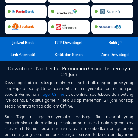
Jadwal Bank
RTP Dewatogel
Bukti JP
Link Alternatif
Kritik dan Saran
Zona Dewatogel
Dewatogel: No. 1 Situs Permainan Online Terpercaya
24 Jam
DewaTogel
adalah situs permainan online terbaik dengan game yang
lengkap dan sangat terpercaya. Situs ini menyediakan permainan judi
seperti Permainan
Togel Online
, slot online, sportsbook dan betting
live casino. Link situs game ini selalu siap menemani 24 jam nonstop
setiap harinya tanpa ada jam Offline.
Situs Togel ini juga menyediakan berbagai fitur menarik yang
memudahkan dalam setiap permainan para user di dalam game play
situs kami. Namun bukan hanya situs ini memberikan pengalaman
bermain yang seru menarik dengan server terbaik dan layanan