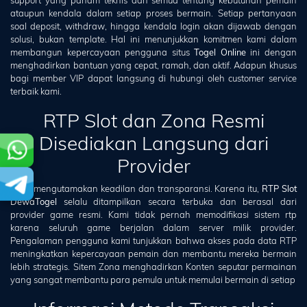
ataupun kendala dalam setiap proses bermain. Setiap pertanyaan
soal deposit, withdraw, hingga kendala login akan dijawab dengan
solusi, bukan template. Hal ini menunjukkan komitmen kami dalam
membangun kepercayaan pengguna situs
Togel Online
ini dengan
menghadirkan bantuan yang cepat, ramah, dan aktif. Adapun khusus
bagi member VIP dapat langsung di hubungi oleh customer service
terbaik kami.
RTP Slot dan Zona Resmi
Disediakan Langsung dari
Provider
Kami mengutamakan keadilan dan transparansi. Karena itu,
RTP Slot
DewaTogel
selalu ditampilkan secara terbuka dan berasal dari
provider game resmi. Kami tidak pernah memodifikasi sistem rtp
karena seluruh game berjalan dalam server milik provider.
Pengalaman pengguna kami tunjukkan bahwa akses pada data RTP
meningkatkan kepercayaan pemain dan membantu mereka bermain
lebih strategis. Sitem Zona menghadirkan Konten seputar permainan
yang sangat membantu para pemula untuk memulai bermain di setiap