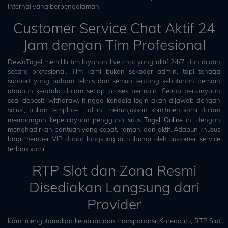
internal yang berpengalaman.
Customer Service Chat Aktif 24
Jam dengan Tim Profesional
DewaTogel memiliki tim layanan live chat yang aktif 24/7 dan dilatih
secara profesional. Tim kami bukan sekadar admin, tapi tenaga
support yang paham teknis dan semua tentang kebutuhan pemain
ataupun kendala dalam setiap proses bermain. Setiap pertanyaan
soal deposit, withdraw, hingga kendala login akan dijawab dengan
solusi, bukan template. Hal ini menunjukkan komitmen kami dalam
membangun kepercayaan pengguna situs
Togel Online
ini dengan
menghadirkan bantuan yang cepat, ramah, dan aktif. Adapun khusus
bagi member VIP dapat langsung di hubungi oleh customer service
terbaik kami.
RTP Slot dan Zona Resmi
Disediakan Langsung dari
Provider
Kami mengutamakan keadilan dan transparansi. Karena itu,
RTP Slot