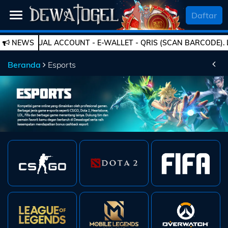
SELAMAT DATANG
Daftar
RTUAL ACCOUNT - E-WALLET - QRIS (SCAN BARCODE). Link Alternati
NEWS
Beranda
Beranda
Esports
Daftar
Togel
Live
Casino
Slot
Games
Esports
PROMO
Bola