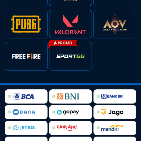
Arcade
Deposit
History
Referral
Promosi
Hubungi
Kami
Download
6 ©
WATOGEL
right
erved