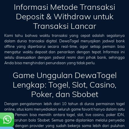
Informasi Metode Transaksi
Deposit & Withdraw untuk
Transaksi Lancar
Kami tahu bahwa waktu transaksi yang cepat adalah segalanya
dalam dunia transaksi digital. DewaTogel menyajikan jadwal bank
offline yang diperbarui secara real-time, agar setiap pemain bisa
mengatur waktu deposit dan penarikan dengan tepat. Informasi ini
selalu disesuaikan dengan jadwal resmi dari pihak bank, sehingga
Anda bisa menghindari penundaan yang tidak perlu.
Game Unggulan DewaTogel
Lengkap: Togel, Slot, Casino,
Poker, dan Sbobet
Dengan pengalaman lebih dari 10 tahun di dunia permainan togel
online, situs kami menyediakan seluruh game favorit hanya dalam satu
akun. Pemain bisa memilih antara togel, slot, live casino, poker IDN,
atau taruhan bola Sbobet. Semua game dijalankan melalui penyedia
resmi dengan provider yang sudah bekerja sama lebih dari puluhan