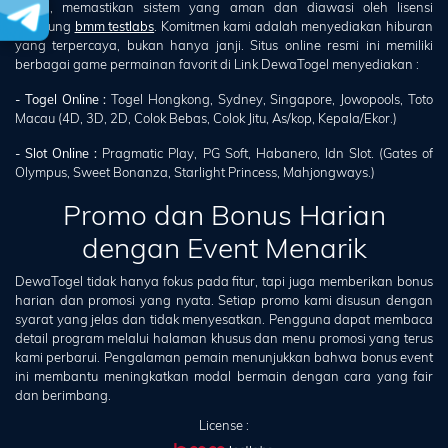
tahun, memastikan sistem yang aman dan diawasi oleh lisensi
langsung
bmm testlabs
. Komitmen kami adalah menyediakan hiburan
yang terpercaya, bukan hanya janji. Situs online resmi ini memiliki
berbagai game permainan favorit di Link DewaTogel menyediakan :
- Togel Online :
Togel Hongkong, Sydney, Singapore, Jowopools, Toto
Macau (4D, 3D, 2D, Colok Bebas, Colok Jitu, As/kop, Kepala/Ekor.)
- Slot Online :
Pragmatic Play, PG Soft, Habanero, Idn Slot. (Gates of
Olympus, Sweet Bonanza, Starlight Princess, Mahjongways.)
Promo dan Bonus Harian
dengan Event Menarik
DewaTogel tidak hanya fokus pada fitur, tapi juga memberikan bonus
harian dan promosi yang nyata. Setiap promo kami disusun dengan
syarat yang jelas dan tidak menyesatkan. Pengguna dapat membaca
detail program melalui halaman khusus dan menu promosi yang terus
kami perbarui. Pengalaman pemain menunjukkan bahwa bonus event
ini membantu meningkatkan modal bermain dengan cara yang fair
dan berimbang.
License :