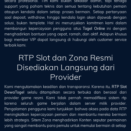
secara profesional. Tim kami bukan sekadar admin, tapi tenaga
support yang paham teknis dan semua tentang kebutuhan pemain
ataupun kendala dalam setiap proses bermain. Setiap pertanyaan
soal deposit, withdraw, hingga kendala login akan dijawab dengan
solusi, bukan template. Hal ini menunjukkan komitmen kami dalam
membangun kepercayaan pengguna situs
Togel Online
ini dengan
menghadirkan bantuan yang cepat, ramah, dan aktif. Adapun khusus
bagi member VIP dapat langsung di hubungi oleh customer service
terbaik kami.
RTP Slot dan Zona Resmi
Disediakan Langsung dari
Provider
Kami mengutamakan keadilan dan transparansi. Karena itu,
RTP Slot
DewaTogel
selalu ditampilkan secara terbuka dan berasal dari
provider game resmi. Kami tidak pernah memodifikasi sistem rtp
karena seluruh game berjalan dalam server milik provider.
Pengalaman pengguna kami tunjukkan bahwa akses pada data RTP
meningkatkan kepercayaan pemain dan membantu mereka bermain
lebih strategis. Sitem Zona menghadirkan Konten seputar permainan
yang sangat membantu para pemula untuk memulai bermain di setiap