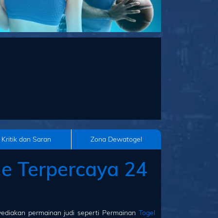
Kritik dan Saran
Zona Dewatogel
ne Terpercaya 24
yediakan permainan judi seperti Permainan
Togel