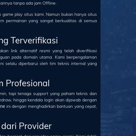
harinya tanpa ada jam Offline.
m game play situs kami. Namun bukan hanya situs
tem permainan yang sangat berkualitas di semua
g Terverifikasi
 link alternatif resmi yang telah diverifikasi
ngguan pada domain utama. Kami berpengalaman
ni selalu diperbarui oleh tim teknis internal yang
m Profesional
dmin, tapi tenaga support yang paham teknis dan
hdraw, hingga kendala login akan dijawab dengan
ine
ini dengan menghadirkan bantuan yang cepat,
dari Provider