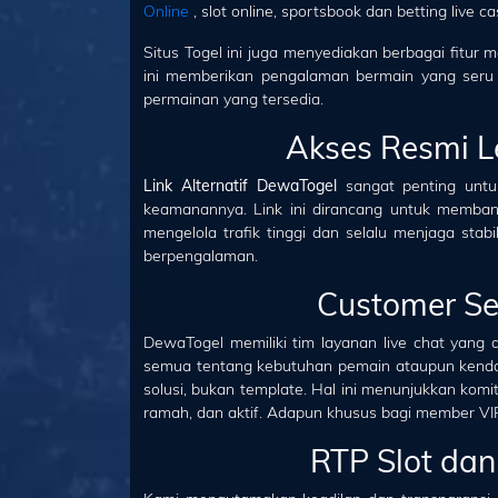
Online
, slot online, sportsbook dan betting live 
Situs Togel ini juga menyediakan berbagai fitu
ini memberikan pengalaman bermain yang seru m
permainan yang tersedia.
Akses Resmi Le
Link Alternatif DewaTogel
sangat penting untuk
keamanannya. Link ini dirancang untuk memba
mengelola trafik tinggi dan selalu menjaga stabil
berpengalaman.
Customer Ser
DewaTogel memiliki tim layanan live chat yang 
semua tentang kebutuhan pemain ataupun kendala
solusi, bukan template. Hal ini menunjukkan k
ramah, dan aktif. Adapun khusus bagi member VIP
RTP Slot dan