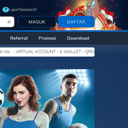
Lupa Password?
DAFTAR
Referral
Promosi
Download
L ACCOUNT - E-WALLET - QRIS (SCAN BARCODE). Link Alternatif 