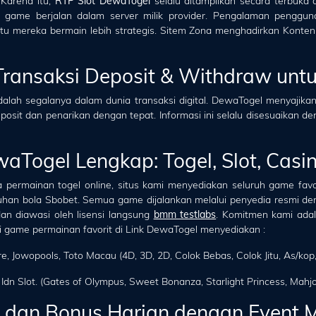
Karena itu,
RTP Slot DewaTogel
selalu ditampilkan secara terbuka 
uh game berjalan dalam server milik provider. Pengalaman pengg
 mereka bermain lebih strategis. Sitem Zona menghadirkan Konte
Transaksi Deposit & Withdraw untu
lah segalanya dalam dunia transaksi digital. DewaTogel menyajikan j
osit dan penarikan dengan tepat. Informasi ini selalu disesuaikan d
ogel Lengkap: Togel, Slot, Casin
 permainan togel online, situs kami menyediakan seluruh game fav
 taruhan bola Sbobet. Semua game dijalankan melalui penyedia resmi d
n diawasi oleh lisensi langsung
bmm testlabs
. Komitmen kami ada
agai game permainan favorit di Link DewaTogel menyediakan :
 Jowopools, Toto Macau (4D, 3D, 2D, Colok Bebas, Colok Jitu, As/kop,
Idn Slot. (Gates of Olympus, Sweet Bonanza, Starlight Princess, Mahj
 dan Bonus Harian dengan Event M