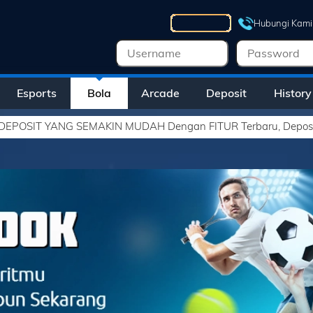
Hubungi Kami
Esports
Bola
Arcade
Deposit
History
NG SEMAKIN MUDAH Dengan FITUR Terbaru, Deposit Via : - VIRTUA